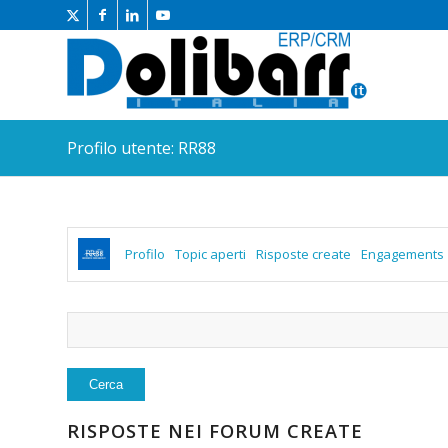
Profilo utente: RR88
Profilo
Topic aperti
Risposte create
Engagements
RISPOSTE NEI FORUM CREATE