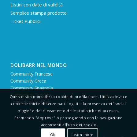
Listini con date di validità
Semplice stampa prodotto
Ticket Pubblici
DOLIBARR NEL MONDO
Community Francese
Community Greca
Community Spagnola
Community Tedesca
Questo sito non utilizza cookie di profilazione. Utilizza invece
Fondazione Dolibarr
cookie tecnici e di terze parti legati alla presenza dei “social
plugin” e del rilevamento delle statistiche di accesso.
Premendo "Approva" o proseguendo con la navigazione
acconsenti all'uso dei cookie
OK
Learn more