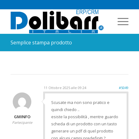
Semplice stampa prodotto
11 Ottobre 2025 alle 09:24
#5049
Scusate ma non sono pratico e
quindi chiedo ..
GMINFO
esiste la possibilità , mentre guardo
Partecipante
scheda di un prodotto con un tasto
generare un pdf di quel prodotto
con alcuni campi predefiniti ?