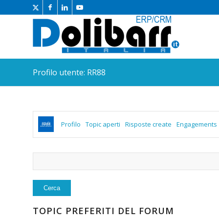
Profilo utente: RR88
Profilo
Topic aperti
Risposte create
Engagements
TOPIC PREFERITI DEL FORUM