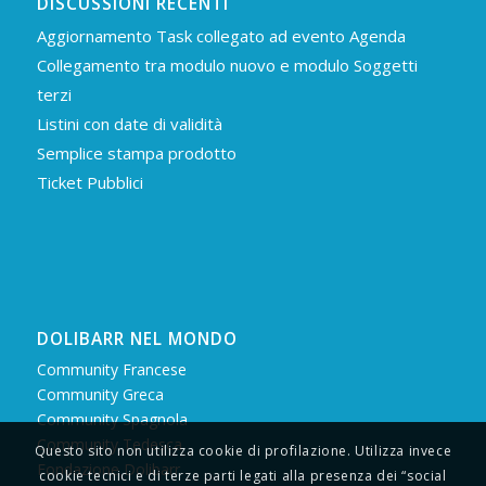
DISCUSSIONI RECENTI
Aggiornamento Task collegato ad evento Agenda
Collegamento tra modulo nuovo e modulo Soggetti
terzi
Listini con date di validità
Semplice stampa prodotto
Ticket Pubblici
DOLIBARR NEL MONDO
Community Francese
Community Greca
Community Spagnola
Community Tedesca
Questo sito non utilizza cookie di profilazione. Utilizza invece
Fondazione Dolibarr
cookie tecnici e di terze parti legati alla presenza dei “social