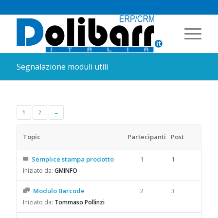
Segnalazione moduli utili
1
2
→
Topic
Partecipanti
Post
Semplice stampa prodotto
1
1
Iniziato da:
GMINFO
Modulo Barcode
2
3
Iniziato da:
Tommaso Pollinzi