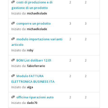
costi di produzione e di
2
2
gestione di un prodotto
Iniziato da:
michaelkolade
comporre un prodotto
3
3
Iniziato da:
michaelkolade
modulo importazione varianti
2
2
articolo
Iniziato da:
roby
BOM List dolibarr 12.01
2
2
Iniziato da:
fabioferrario
Modulo FATTURA
2
2
ELETTRONICA BUSINESS ITA
Iniziato da:
alga
officina riparazioni auto
2
2
Iniziato da:
dado70