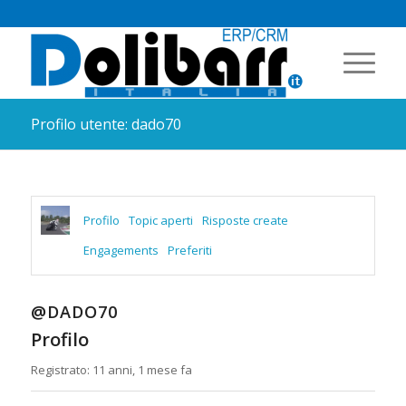
Profilo utente: dado70
Profilo
Topic aperti
Risposte create
Engagements
Preferiti
@DADO70
Profilo
Registrato: 11 anni, 1 mese fa