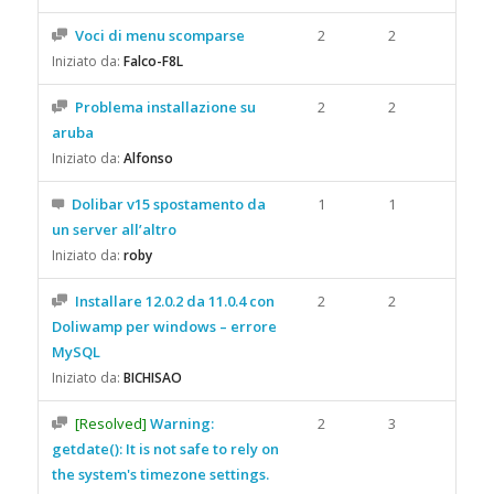
Voci di menu scomparse
2
2
Iniziato da:
Falco-F8L
Problema installazione su
2
2
aruba
Iniziato da:
Alfonso
Dolibar v15 spostamento da
1
1
un server all’altro
Iniziato da:
roby
Installare 12.0.2 da 11.0.4 con
2
2
Doliwamp per windows – errore
MySQL
Iniziato da:
BICHISAO
[Resolved]
Warning:
2
3
getdate(): It is not safe to rely on
the system's timezone settings.