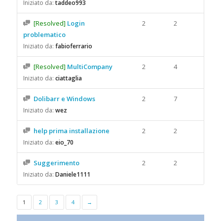
Iniziato da:
taddeo993
[Resolved]
Login
2
2
problematico
Iniziato da:
fabioferrario
[Resolved]
MultiCompany
2
4
Iniziato da:
ciattaglia
Dolibarr e Windows
2
7
Iniziato da:
wez
help prima installazione
2
2
Iniziato da:
eio_70
Suggerimento
2
2
Iniziato da:
Daniele1111
1
2
3
4
→