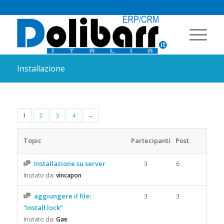
Installazione
1
2
3
4
→
Topic
Partecipanti
Post
Installazione su server
3
6
Iniziato da:
vincapon
aggiungere il file:
3
3
“install.lock”
Iniziato da:
Gae