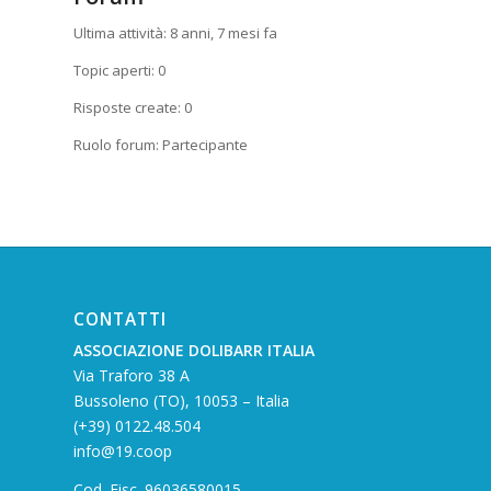
Ultima attività: 8 anni, 7 mesi fa
Topic aperti: 0
Risposte create: 0
Ruolo forum: Partecipante
CONTATTI
ASSOCIAZIONE DOLIBARR ITALIA
Via Traforo 38 A
Bussoleno (TO), 10053 – Italia
(+39) 0122.48.504
info@19.coop
Cod. Fisc. 96036580015