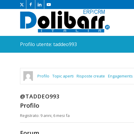
Profilo utente: taddeo993
Profilo
Topic aperti
Risposte create
Engagements
@TADDEO993
Profilo
Registrato: 9 anni, 6 mesi fa
Forum