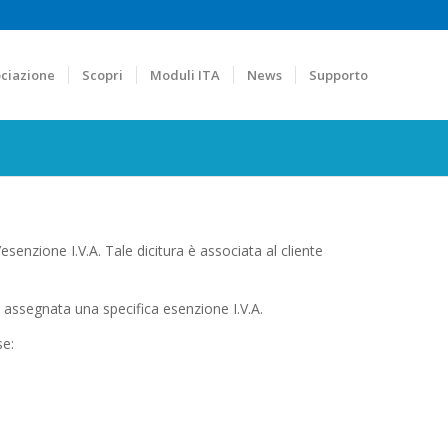
ciazione
Scopri
Moduli ITA
News
Supporto
l’esenzione I.V.A. Tale dicitura è associata al cliente
 assegnata una specifica esenzione I.V.A.
se: