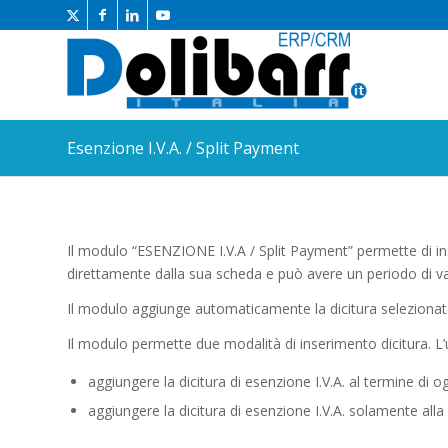
Esenzione I.V.A. / Split Payment
Il modulo “ESENZIONE I.V.A / Split Payment” permette di ins
direttamente dalla sua scheda e può avere un periodo di val
Il modulo aggiunge automaticamente la dicitura selezionata
Il modulo permette due modalità di inserimento dicitura. L’
aggiungere la dicitura di esenzione I.V.A. al termine di og
aggiungere la dicitura di esenzione I.V.A. solamente alla 