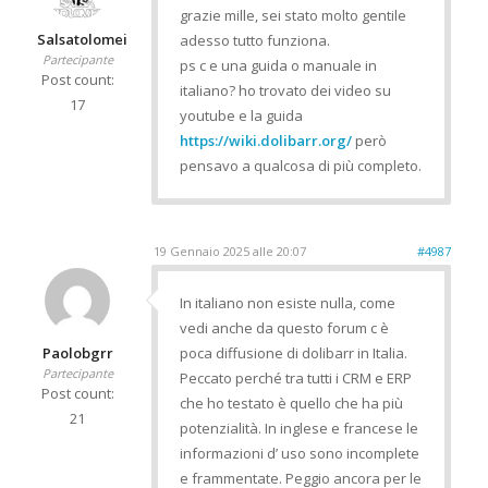
grazie mille, sei stato molto gentile
Salsatolomei
adesso tutto funziona.
Partecipante
ps c e una guida o manuale in
Post count:
italiano? ho trovato dei video su
17
youtube e la guida
https://wiki.dolibarr.org/
però
pensavo a qualcosa di più completo.
19 Gennaio 2025 alle 20:07
#4987
In italiano non esiste nulla, come
vedi anche da questo forum c è
Paolobgrr
poca diffusione di dolibarr in Italia.
Partecipante
Peccato perché tra tutti i CRM e ERP
Post count:
che ho testato è quello che ha più
21
potenzialità. In inglese e francese le
informazioni d’ uso sono incomplete
e frammentate. Peggio ancora per le