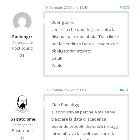
19 Gennaio 2025 alle 11:43
#4976
Buongiorno,
controlla che uno degli articoli o la
Paolobgrr
distinta base non abbia “Data limite
Partecipante
per la vendita o Data di scadenza è
Post count:
obbligatorio” attivato
21
Saluti
Paolo
19 Gennaio 2025 alle 13:31
#4978
Ciao Paolobgg,
si sono attivati perche a me serve
Salsatolomei
tracciare la data di scadenza.
Partecipante
essendo prodotti deperibili (ortaggi)
Post count:
mi sembrava la scelta piu corretta.
17