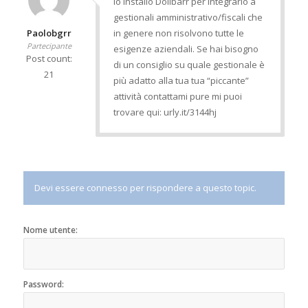
io installo Dolibarr per integrarlo a
gestionali amministrativo/fiscali che
Paolobgrr
in genere non risolvono tutte le
Partecipante
esigenze aziendali. Se hai bisogno
Post count:
di un consiglio su quale gestionale è
21
più adatto alla tua tua “piccante”
attività contattami pure mi puoi
trovare qui: urly.it/3144hj
Devi essere connesso per rispondere a questo topic.
Nome utente:
Password: