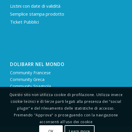
Listini con date di validità
Semplice stampa prodotto
Ticket Pubblici
DOLIBARR NEL MONDO
Community Francese
Community Greca
Community Spagnola
Community Tedesca
Questo sito non utilizza cookie di profilazione. Utilizza invece
Fondazione Dolibarr
cookie tecnici e di terze parti legati alla presenza dei “social
plugin” e del rilevamento delle statistiche di accesso.
Premendo "Approva" o proseguendo con la navigazione
acconsenti all'uso dei cookie
OK
Learn more