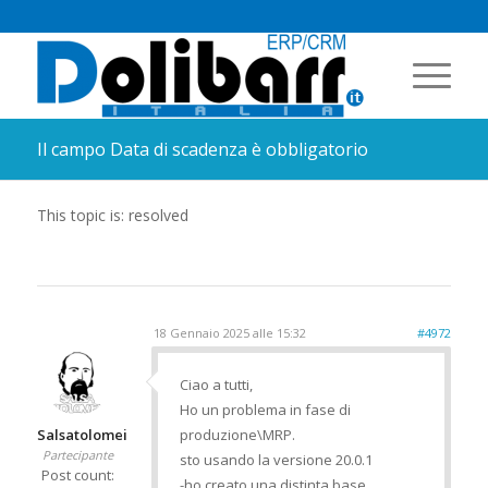
Il campo Data di scadenza è obbligatorio
This topic is: resolved
18 Gennaio 2025 alle 15:32
#4972
Ciao a tutti,
Ho un problema in fase di
Salsatolomei
produzione\MRP.
Partecipante
sto usando la versione 20.0.1
Post count:
-ho creato una distinta base