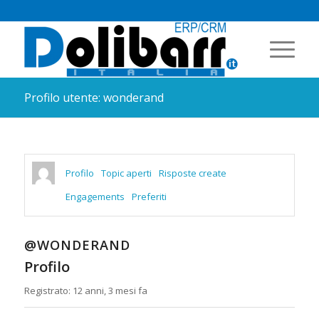
Profilo utente: wonderand
Profilo
Topic aperti
Risposte create
Engagements
Preferiti
@WONDERAND
Profilo
Registrato: 12 anni, 3 mesi fa