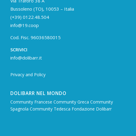
Via Traforo 38 A
Bussoleno (TO), 10053 – Italia
(+39) 0122.48.504
info@19.coop
Cod. Fisc. 96036580015
SCRIVICI
info@dolibarr.it
Privacy and Policy
DOLIBARR NEL MONDO
Community Francese
Community Greca
Community
Spagnola
Community Tedesca
Fondazione Dolibarr