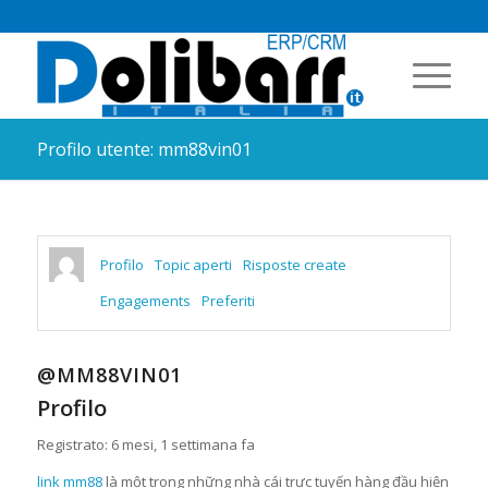
Profilo utente: mm88vin01
Profilo
Topic aperti
Risposte create
Engagements
Preferiti
@MM88VIN01
Profilo
Registrato: 6 mesi, 1 settimana fa
link mm88
là một trong những nhà cái trực tuyến hàng đầu hiện