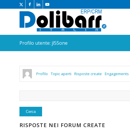
Profilo utente: jl55one
Profilo
Topic aperti
Risposte create
Engagements
RISPOSTE NEI FORUM CREATE