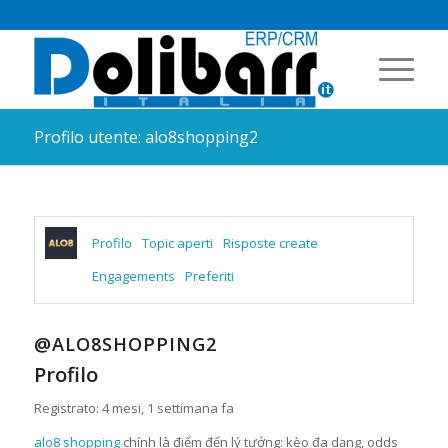
Profilo utente: alo8shopping2
Profilo
Topic aperti
Risposte create
Engagements
Preferiti
@ALO8SHOPPING2
Profilo
Registrato: 4 mesi, 1 settimana fa
alo8 shopping
chính là điểm đến lý tưởng: kèo đa dạng, odds