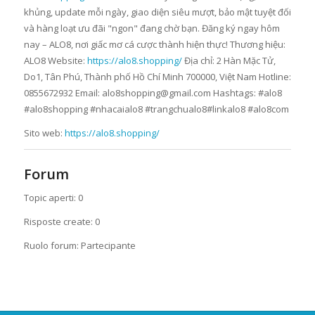
khủng, update mỗi ngày, giao diện siêu mượt, bảo mật tuyệt đối
và hàng loạt ưu đãi "ngon" đang chờ bạn. Đăng ký ngay hôm
nay – ALO8, nơi giấc mơ cá cược thành hiện thực! Thương hiệu:
ALO8 Website:
https://alo8.shopping/
Địa chỉ: 2 Hàn Mặc Tử,
Do1, Tân Phú, Thành phố Hồ Chí Minh 700000, Việt Nam Hotline:
0855672932 Email: alo8shopping@gmail.com Hashtags: #alo8
#alo8shopping #nhacaialo8 #trangchualo8#linkalo8 #alo8com
Sito web:
https://alo8.shopping/
Forum
Topic aperti: 0
Risposte create: 0
Ruolo forum: Partecipante