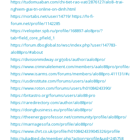
https://tudomuaban.com/chi-tiet-rao-vat/2876127/alo8--trai-
nghiem-giai-tri-online-on-dinh.html
https://nortabs.net/user/14719/
https://hi-fi-
forum.net/profile/1142285
https://velopiter.spb.ru/profile/168897-alo8pro/?
tab=field_core_pfield_1
https://forum.dboglobal.to/wsc/index.php?user/147783-
alo88pro/#about
https://divisionmidway.org/jobs/author/aalo8pro/
https://www.criminalelement.com/members/aalo88pro/profile/
https://www.isarms.com/forums/members/alo88pro.411131/#about
https://usdinstitute.com/forums/users/aalo88pro/
https://www.roton.com/forums/users/h01084243390/
https://britastro.org/forums/users/alo88-pro
https://raredirectory.com/author/alo88pro/
https://doingbusiness.eu/profile/alo88pro/
https://theenergyprofessor.net/community/profile/alo88pro/
https://marriagesofa.com/profile/alo88pro/
https://www.chrt.co.uk/profile/h0108424339045326/profile
http://julia4tied.de/member.php?action=profile&uid=245758