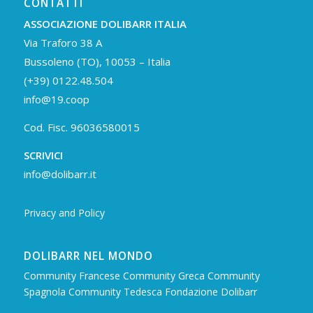
CONTATTI
ASSOCIAZIONE DOLIBARR ITALIA
Via Traforo 38 A
Bussoleno (TO), 10053 – Italia
(+39) 0122.48.504
info@19.coop
Cod. Fisc. 96036580015
SCRIVICI
info@dolibarr.it
Privacy and Policy
DOLIBARR NEL MONDO
Community Francese
Community Greca
Community
Spagnola
Community Tedesca
Fondazione Dolibarr