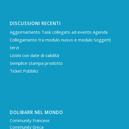
DISCUSSIONI RECENTI
Aggiornamento Task collegato ad evento Agenda
Collegamento tra modulo nuovo e modulo Soggetti
terzi
Listini con date di validità
Semplice stampa prodotto
Ticket Pubblici
DOLIBARR NEL MONDO
Community Francese
Community Greca