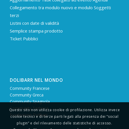
Collegamento tra modulo nuovo e modulo Soggetti
terzi
Listini con date di validità
Semplice stampa prodotto
Ticket Pubblici
DOLIBARR NEL MONDO
Community Francese
Community Greca
Community Spagnola
Community Tedesca
Questo sito non utilizza cookie di profilazione. Utilizza invece
Fondazione Dolibarr
cookie tecnici e di terze parti legati alla presenza dei “social
plugin” e del rilevamento delle statistiche di accesso.