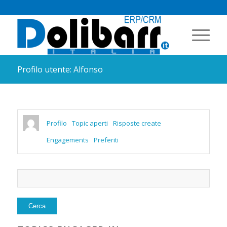
Profilo utente: Alfonso
Profilo
Topic aperti
Risposte create
Engagements
Preferiti