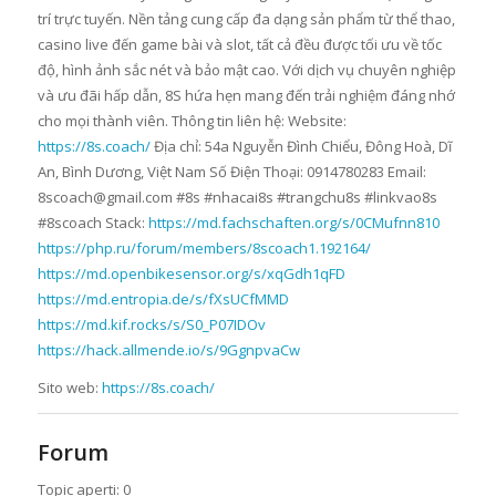
trí trực tuyến. Nền tảng cung cấp đa dạng sản phẩm từ thể thao,
casino live đến game bài và slot, tất cả đều được tối ưu về tốc
độ, hình ảnh sắc nét và bảo mật cao. Với dịch vụ chuyên nghiệp
và ưu đãi hấp dẫn, 8S hứa hẹn mang đến trải nghiệm đáng nhớ
cho mọi thành viên. Thông tin liên hệ: Website:
https://8s.coach/
Địa chỉ: 54a Nguyễn Đình Chiểu, Đông Hoà, Dĩ
An, Bình Dương, Việt Nam Số Điện Thoại: 0914780283 Email:
8scoach@gmail.com #8s #nhacai8s #trangchu8s #linkvao8s
#8scoach Stack:
https://md.fachschaften.org/s/0CMufnn810
https://php.ru/forum/members/8scoach1.192164/
https://md.openbikesensor.org/s/xqGdh1qFD
https://md.entropia.de/s/fXsUCfMMD
https://md.kif.rocks/s/S0_P07IDOv
https://hack.allmende.io/s/9GgnpvaCw
Sito web:
https://8s.coach/
Forum
Topic aperti: 0