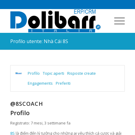
Profilo utente: Nhà Cái 8S
Profilo
Topic aperti
Risposte create
Engagements
Preferiti
@8SCOACH
Profilo
Registrato: 7 mesi, 3 settimane fa
8S
là điểm đến lý tưởng cho những ai yêu thích cá cược và giải