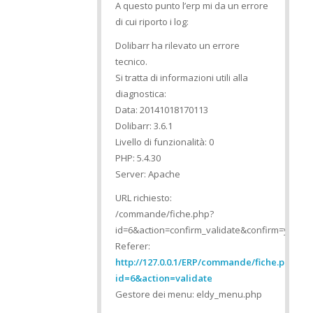
A questo punto l’erp mi da un errore
di cui riporto i log:
Dolibarr ha rilevato un errore
tecnico.
Si tratta di informazioni utili alla
diagnostica:
Data: 20141018170113
Dolibarr: 3.6.1
Livello di funzionalità: 0
PHP: 5.4.30
Server: Apache
URL richiesto:
/commande/fiche.php?
id=6&action=confirm_validate&confirm=yes
Referer:
http://127.0.0.1/ERP/commande/fiche.php?
id=6&action=validate
Gestore dei menu: eldy_menu.php