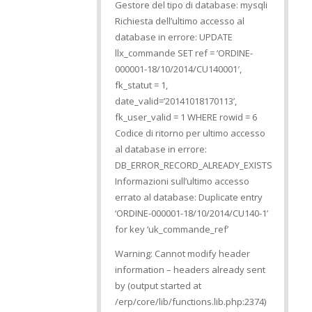
Gestore del tipo di database: mysqli
Richiesta dell’ultimo accesso al
database in errore: UPDATE
llx_commande SET ref = ‘ORDINE-
000001-18/10/2014/CU140001′,
fk_statut = 1,
date_valid=’20141018170113’,
fk_user_valid = 1 WHERE rowid = 6
Codice di ritorno per ultimo accesso
al database in errore:
DB_ERROR_RECORD_ALREADY_EXISTS
Informazioni sull’ultimo accesso
errato al database: Duplicate entry
‘ORDINE-000001-18/10/2014/CU140-1’
for key ‘uk_commande_ref’
Warning: Cannot modify header
information – headers already sent
by (output started at
/erp/core/lib/functions.lib.php:2374)