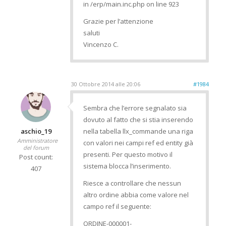
in /erp/main.inc.php on line 923
Grazie per l’attenzione
saluti
Vincenzo C.
30 Ottobre 2014 alle 20:06
#1984
Sembra che l’errore segnalato sia
dovuto al fatto che si stia inserendo
aschio_19
nella tabella llx_commande una riga
Amministratore
con valori nei campi ref ed entity già
del forum
presenti. Per questo motivo il
Post count:
sistema blocca l’inserimento.
407
Riesce a controllare che nessun
altro ordine abbia come valore nel
campo ref il seguente:
ORDINE-000001-