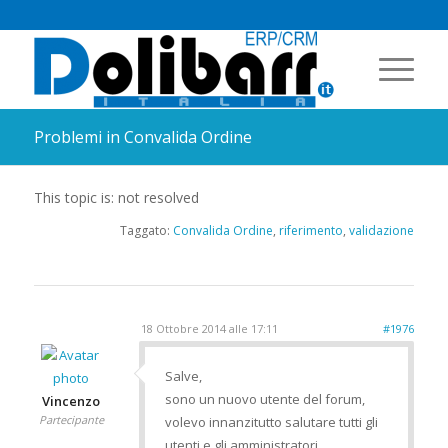
Problemi in Convalida Ordine
This topic is: not resolved
Taggato:
Convalida Ordine
,
riferimento
,
validazione
18 Ottobre 2014 alle 17:11
#1976
Salve,
sono un nuovo utente del forum,
Vincenzo
Partecipante
volevo innanzitutto salutare tutti gli
utenti e gli amministratori.