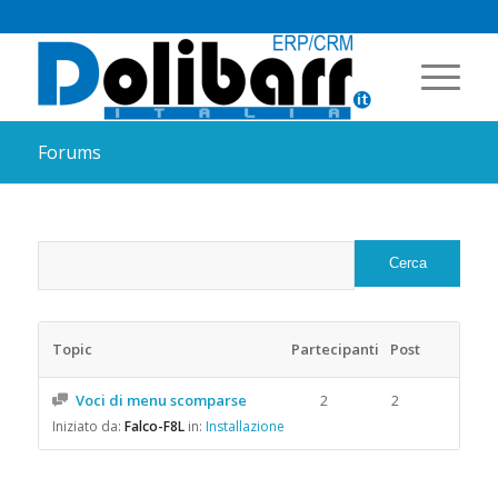
Forums
Topic
Partecipanti
Post
Voci di menu scomparse
2
2
Iniziato da:
Falco-F8L
in:
Installazione