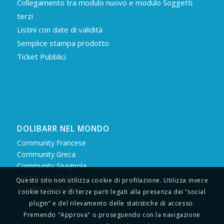
Collegamento tra modulo nuovo e modulo Soggetti
terzi
Listini con date di validità
Semplice stampa prodotto
Ticket Pubblici
DOLIBARR NEL MONDO
Community Francese
Community Greca
Community Spagnola
Community Tedesca
Questo sito non utilizza cookie di profilazione. Utilizza invece
Fondazione Dolibarr
cookie tecnici e di terze parti legati alla presenza dei “social
plugin” e del rilevamento delle statistiche di accesso.
Premendo "Approva" o proseguendo con la navigazione