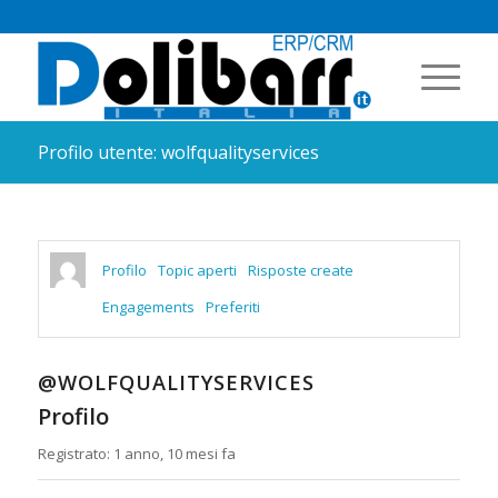
Profilo utente: wolfqualityservices
Profilo
Topic aperti
Risposte create
Engagements
Preferiti
@WOLFQUALITYSERVICES
Profilo
Registrato: 1 anno, 10 mesi fa