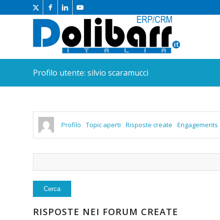
Profilo utente: silvio scaramucci
Profilo
Topic aperti
Risposte create
Engagements
RISPOSTE NEI FORUM CREATE