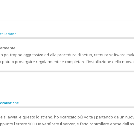
tallazione.
olarmente.
un po’ troppo aggressivo ed alla procedura di setup, ritenuta software malev
a potuto proseguire regolarmente e completare l’installazione della nuova 
nstallazione.
re si avvia. è questo lo strano, ho ricaricato più volte ( partendo da un nu
 appunto l’errore 500. Ho verificato il server, e fatto controllare anche dall