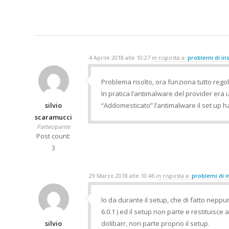
4 Aprile 2018 alle 10:27
in risposta a:
problemi di ins
Problema risolto, ora funziona tutto reg
In pratica l’antimalware del provider era 
silvio
“Addomesticato” l’antimalware il set up h
scaramucci
Partecipante
Post count:
3
29 Marzo 2018 alle 10:46
in risposta a:
problemi di i
lo da durante il setup, che di fatto neppu
6.0.1 ) ed il setup non parte e restituisce
silvio
dolibarr, non parte proprio il setup.