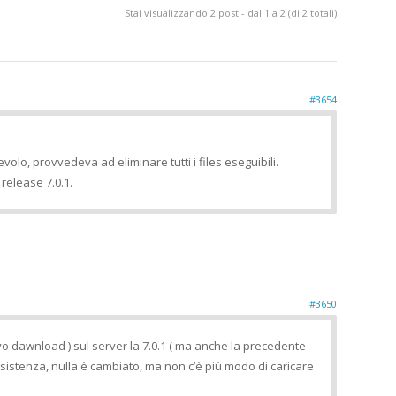
Stai visualizzando 2 post - dal 1 a 2 (di 2 totali)
#3654
olo, provvedeva ad eliminare tutti i files eseguibili.
release 7.0.1.
#3650
ovo dawnload ) sul server la 7.0.1 ( ma anche la precedente
’assistenza, nulla è cambiato, ma non c’è più modo di caricare