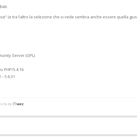
iati.
ase” (e tra l’altro la selezione che si vede sembra anche essere quella giu
munity Server (GPL)
ps PHP/5.4.16
 – 5.6.31
si fa da
wez
.