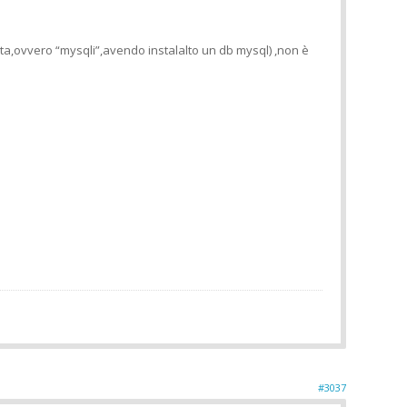
sta,ovvero “mysqli”,avendo instalalto un db mysql) ,non è
#3037