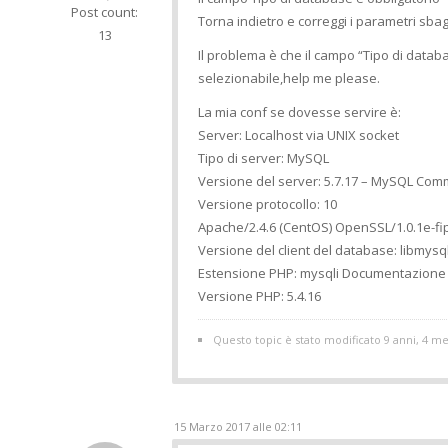
Post count:
Torna indietro e correggi i parametri sbagl
13
Il problema è che il campo “Tipo di datab
selezionabile,help me please.
La mia conf se dovesse servire è:
Server: Localhost via UNIX socket
Tipo di server: MySQL
Versione del server: 5.7.17 – MySQL Com
Versione protocollo: 10
Apache/2.4.6 (CentOS) OpenSSL/1.0.1e-fi
Versione del client del database: libmysql
Estensione PHP: mysqli Documentazione
Versione PHP: 5.4.16
Questo topic è stato modificato 9 anni, 4 me
15 Marzo 2017 alle 02:11