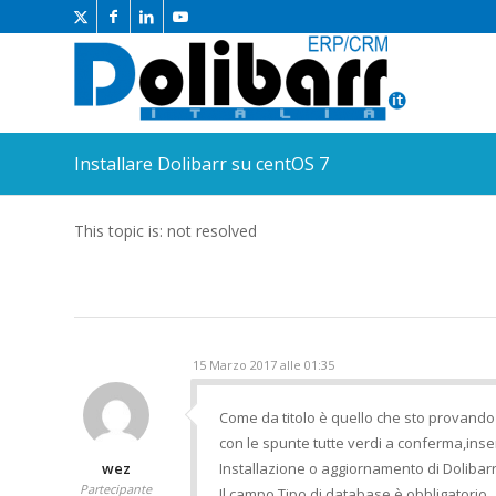
Installare Dolibarr su centOS 7
This topic is: not resolved
15 Marzo 2017 alle 01:35
Come da titolo è quello che sto provando 
con le spunte tutte verdi a conferma,inse
wez
Installazione o aggiornamento di Dolibarr
Partecipante
Il campo Tipo di database è obbligatorio