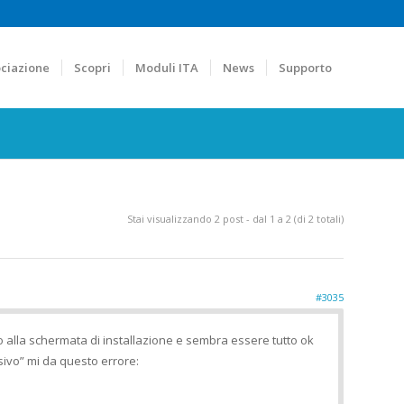
ciazione
Scopri
Moduli ITA
News
Supporto
Stai visualizzando 2 post - dal 1 a 2 (di 2 totali)
#3035
o alla schermata di installazione e sembra essere tutto ok
sivo” mi da questo errore: