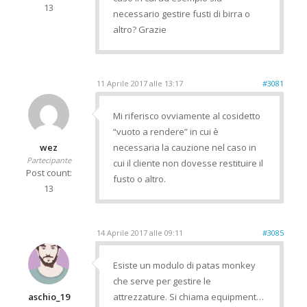
13
necessario gestire fusti di birra o
altro? Grazie
11 Aprile 2017 alle 13:17
#3081
Mi riferisco ovviamente al cosidetto
“vuoto a rendere” in cui è
wez
necessaria la cauzione nel caso in
Partecipante
cui il cliente non dovesse restituire il
Post count:
fusto o altro.
13
14 Aprile 2017 alle 09:11
#3085
Esiste un modulo di patas monkey
che serve per gestire le
aschio_19
attrezzature. Si chiama equipment…