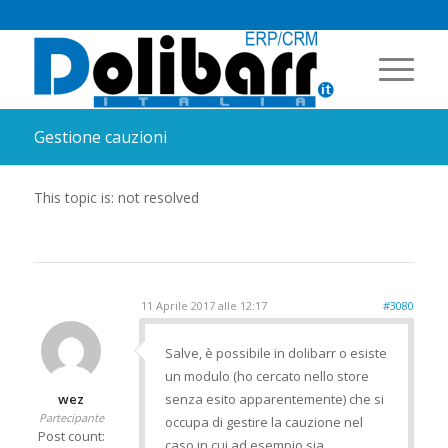
Gestione cauzioni
This topic is: not resolved
11 Aprile 2017 alle 12:17
#3080
Salve, è possibile in dolibarr o esiste
un modulo (ho cercato nello store
wez
senza esito apparentemente) che si
Partecipante
occupa di gestire la cauzione nel
Post count:
caso in cui ad esempio sia