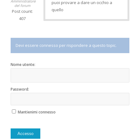
Amministratore
puoi provare a dare un occhio a
del forum
quello
Post count:
407
Devi essere connesso per rispondere a questo topic.
Nome utente:
Password:
Mantienimi connesso
Alternative:
Accesso