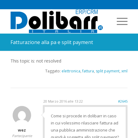
Fatturazione alla pa e split payment
This topic is: not resolved
Taggato:
elettronica
,
fattura
,
split payment
,
xml
20 Marzo 2016 alle 13:22
#2645
Come si procede in dolibarr in caso
in cui volessimo rilasciare fattura ad
wez
una pubblica amministrazione che
Partecipante
quindi è soggetta allo split payment?