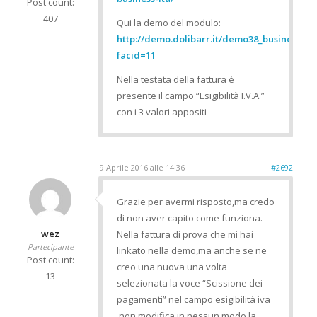
Post count:
407
Qui la demo del modulo:
http://demo.dolibarr.it/demo38_business/c
facid=11
Nella testata della fattura è
presente il campo “Esigibilità I.V.A.”
con i 3 valori appositi
9 Aprile 2016 alle 14:36
#2692
Grazie per avermi risposto,ma credo
di non aver capito come funziona.
wez
Nella fattura di prova che mi hai
Partecipante
linkato nella demo,ma anche se ne
Post count:
creo una nuova una volta
13
selezionata la voce “Scissione dei
pagamenti” nel campo esigibilità iva
,non modifica in nessun modo la