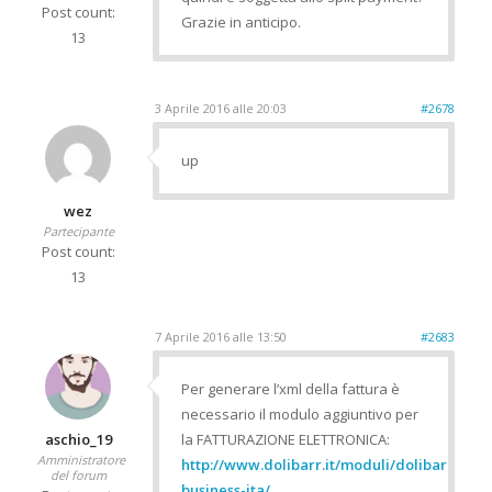
Post count:
Grazie in anticipo.
13
3 Aprile 2016 alle 20:03
#2678
up
wez
Partecipante
Post count:
13
7 Aprile 2016 alle 13:50
#2683
Per generare l’xml della fattura è
necessario il modulo aggiuntivo per
aschio_19
la FATTURAZIONE ELETTRONICA:
Amministratore
http://www.dolibarr.it/moduli/dolibarr-
del forum
business-ita/