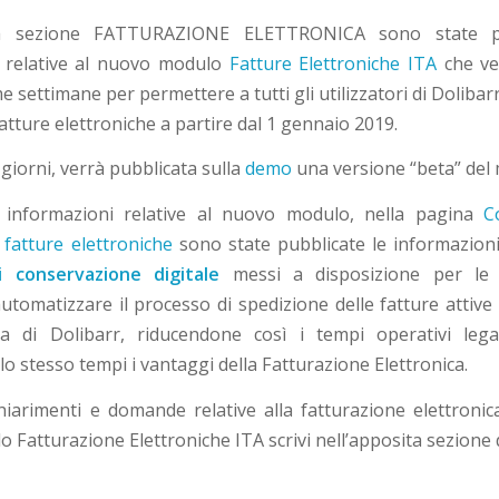
ita sezione FATTURAZIONE ELETTRONICA sono state pu
i relative al nuovo modulo
Fatture Elettroniche ITA
che ver
e settimane per permettere a tutti gli utilizzatori di Dolib
atture elettroniche a partire dal 1 gennaio 2019.
giorni, verrà pubblicata sulla
demo
una versione “beta” del
e informazioni relative al nuovo modulo, nella pagina
C
e fatture elettroniche
sono state pubblicate le informazioni
i conservazione digitale
messi a disposizione per le 
utomatizzare il processo di spedizione delle fatture attive
ccia di Dolibarr, riducendone così i tempi operativi legat
lo stesso tempi i vantaggi della Fatturazione Elettronica.
hiarimenti e domande relative alla fatturazione elettronica 
 Fatturazione Elettroniche ITA scrivi nell’apposita sezione