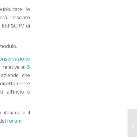
bblicate le
rà rilasciato
arr ERP&CRM di
 modulo.
onservazione
 relative ai
5
aziende che
 direttamente
i all’invio e
italiana e il
 del
forum
.
De
El