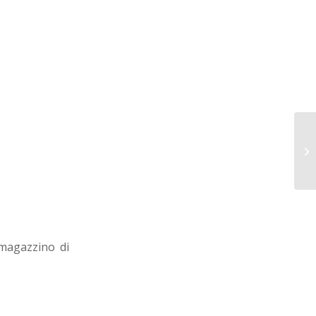
Do
 magazzino di