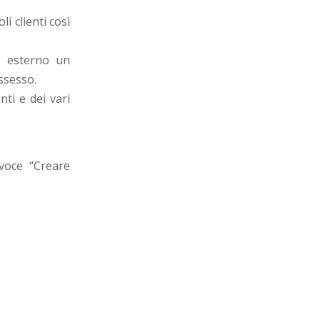
i clienti così
e esterno un
ssesso.
ti e dei vari
voce “Creare