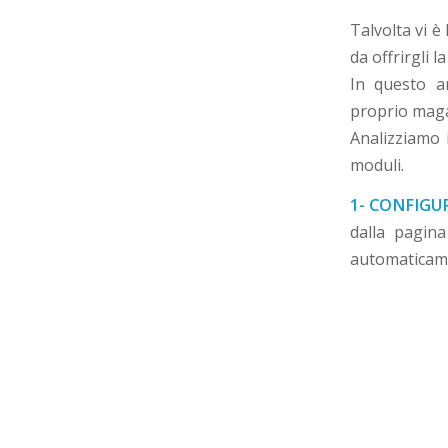
Talvolta vi è 
da offrirgli l
In questo a
proprio maga
Analizziamo 
moduli.
1- CONFIG
dalla pagin
automaticame