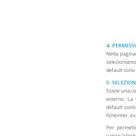
4- PERMESS
Nella pagina
selezioniamo 
default sono 
5- SELEZIO
Esiste una c
esterno. La
default sono 
ficheinter, e
Per permette
valore “stock