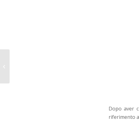
FACTURE BUSINESS ITA v.2 –
COMING SOON…
Dopo aver cr
riferimento a