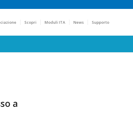
ciazione
Scopri
Moduli ITA
News
Supporto
sso a