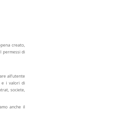
ppena creato,
 I permessi di
re all’utente
e i valori di
trat, societe,
iamo anche il