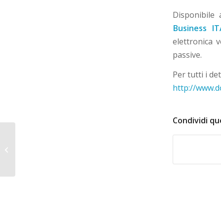
Disponibile
Business IT
elettronica 
passive.
Per tutti i det
http://www.do
Condividi qu
Dolibarr 3.7 è stato rilasciato