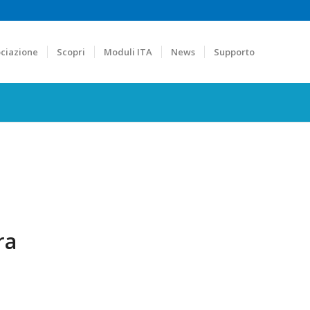
ciazione
Scopri
Moduli ITA
News
Supporto
ra